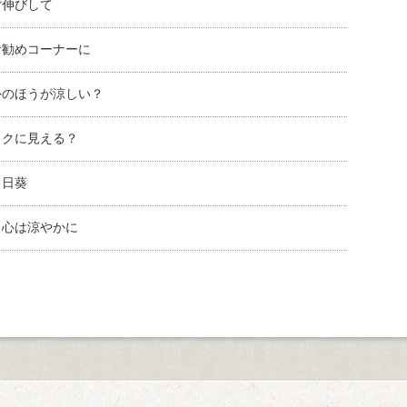
背伸びして
お勧めコーナーに
外のほうが涼しい？
ックに見える？
向日葵
、心は涼やかに