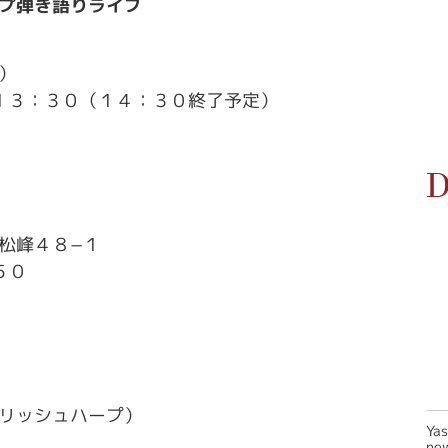
プ弾き語りライブ
）
１３：３０（１４：３０終了予定）
D
松峰４８−１
５０
リッシュハープ）
Ya
new