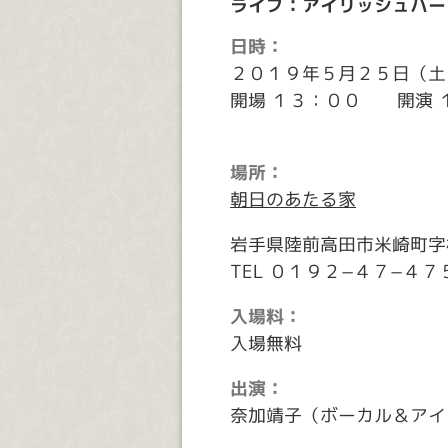
ライブ：アイリッシュハー
日時：
２０１９年５月２５日（土
開場 １３：００ 開演 
場所：
朝日のあたる家
岩手県陸前高田市米崎町字
TEL ０１９２−４７−４７
入場料：
入場無料
出演：
奈加靖子（ボーカル＆アイ