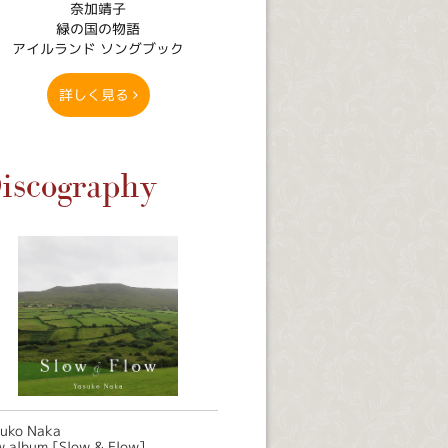
奈加靖子
緑の国の物語
アイルランド ソングブック
詳しく見る
iscography
suko Naka
 album [Slow & Flow]