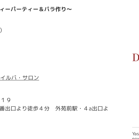
ィーパーティー＆バラ作り～
）
D
 イルバ・サロン
１１９
番出口より徒歩４分 外苑前駅・４a出口よ
Ya
new