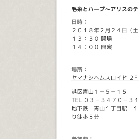
毛糸とハープ～アリスのテ
日時：
２０１８年２月２４日（土
１３：３０ 開場
１４：００ 開演
場所：
ヤマナシヘムスロイド ２F
港区青山１－５－１５
TEL ０３－３４７０－３
地下鉄 青山１丁目駅・１
り徒歩５分