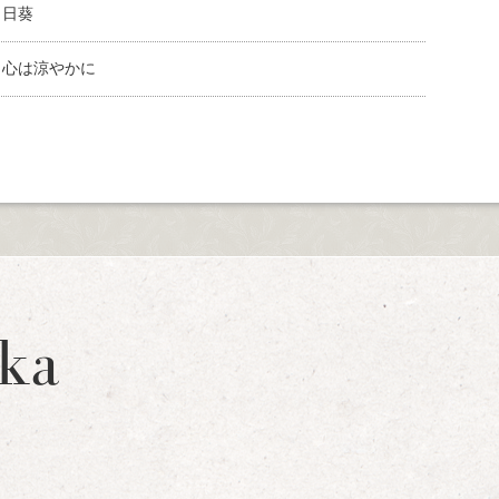
向日葵
、心は涼やかに
ka