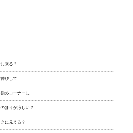
緒に来る？
背伸びして
お勧めコーナーに
外のほうが涼しい？
ックに見える？