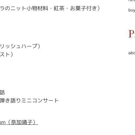
ラのニット小物材料・紅茶・お菓子付き）
buy
P
リッシュハープ）
abo
スト）
話
る弾き語りミニコンサート
il.com（奈加靖子）