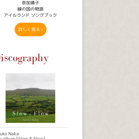
奈加靖子
緑の国の物語
アイルランド ソングブック
詳しく見る
iscography
suko Naka
 album [Slow & Flow]