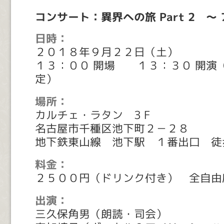
コンサート：異界への旅 Part 2 ～
日時：
２０１８年９月２２日（土）
１３：００ 開場 １３：３０ 開演
定）
場所：
カルチェ・ラタン 3 F
名古屋市千種区池下町２－２８
地下鉄東山線 池下駅 １番出口 徒
料金：
２５００円（ドリンク付き） 全自由
出演：
三久保角男（朗読・司会）