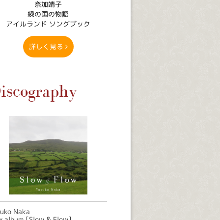
奈加靖子
緑の国の物語
アイルランド ソングブック
詳しく見る
iscography
suko Naka
 album [Slow & Flow]