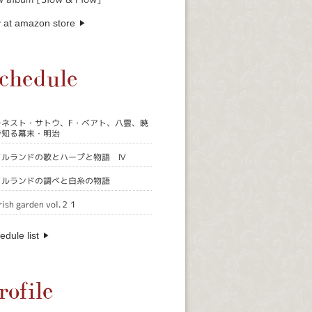
 at amazon store
chedule
ーネスト・サトウ、F・ベアト、八雲、暁
で知る幕末・明治
イルランドの歌とハープと物語 Ⅳ
イルランドの調べと白糸の物語
rish garden vol.２１
edule list
rofile