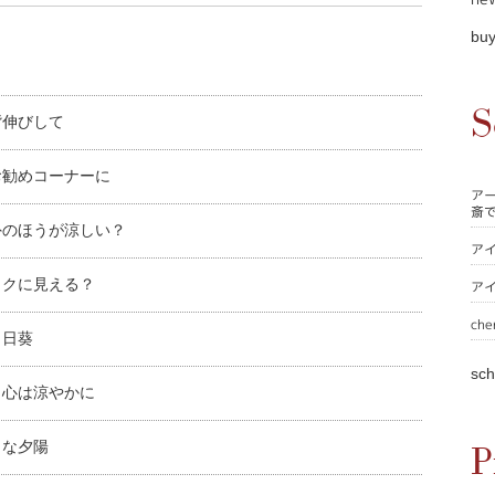
buy
S
背伸びして
お勧めコーナーに
ア
斎
外のほうが涼しい？
ア
ックに見える？
ア
che
向日葵
sch
、心は涼やかに
うな夕陽
P