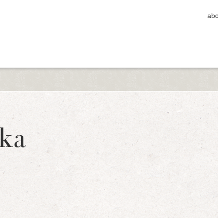
abo
ka