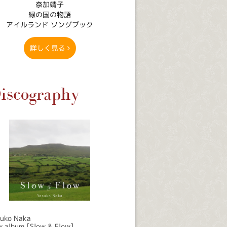
奈加靖子
緑の国の物語
アイルランド ソングブック
詳しく見る
iscography
suko Naka
 album [Slow & Flow]