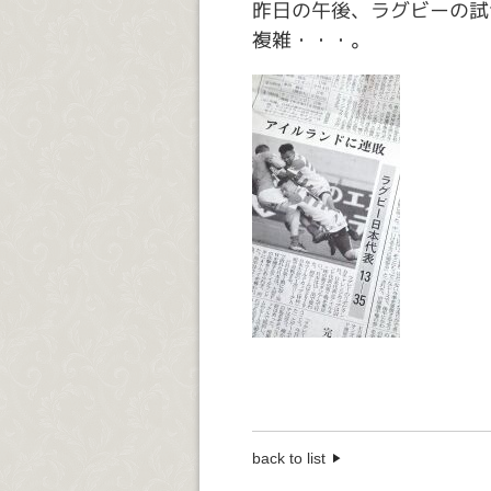
昨日の午後、ラグビーの試
複雑・・・。
back to list