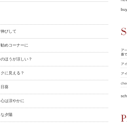
buy
S
背伸びして
お勧めコーナーに
ア
斎
外のほうが涼しい？
ア
ックに見える？
ア
che
向日葵
sch
、心は涼やかに
うな夕陽
P