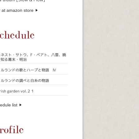
 at amazon store
chedule
ーネスト・サトウ、F・ベアト、八雲、暁
で知る幕末・明治
イルランドの歌とハープと物語 Ⅳ
イルランドの調べと白糸の物語
rish garden vol.２１
edule list
rofile