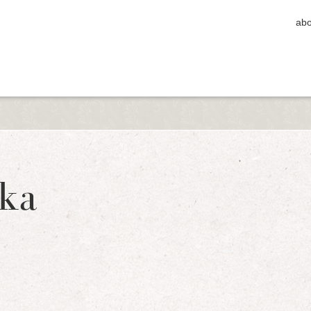
abo
ka