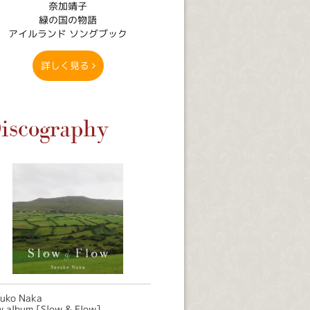
奈加靖子
緑の国の物語
アイルランド ソングブック
詳しく見る
iscography
suko Naka
 album [Slow & Flow]