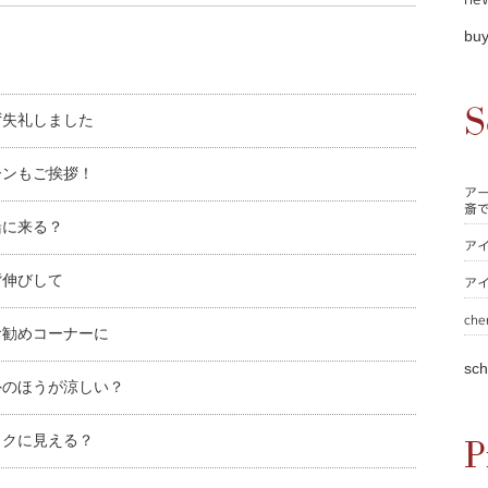
buy
S
ず失礼しました
ーンもご挨拶！
ア
斎
緒に来る？
ア
背伸びして
ア
che
お勧めコーナーに
sch
外のほうが涼しい？
ックに見える？
P