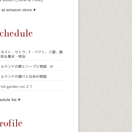
 at amazon store
chedule
ーネスト・サトウ、F・ベアト、八雲、暁
で知る幕末・明治
イルランドの歌とハープと物語 Ⅳ
イルランドの調べと白糸の物語
rish garden vol.２１
edule list
rofile