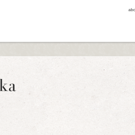
abo
ka