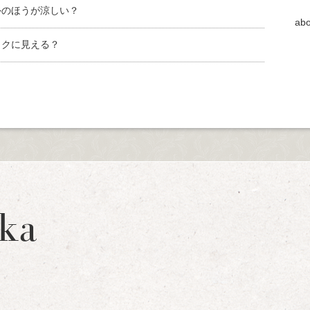
外のほうが涼しい？
abo
ックに見える？
ka