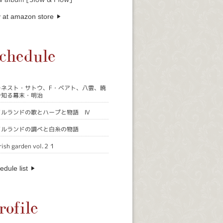
 at amazon store
chedule
ーネスト・サトウ、F・ベアト、八雲、暁
で知る幕末・明治
イルランドの歌とハープと物語 Ⅳ
イルランドの調べと白糸の物語
rish garden vol.２１
edule list
rofile