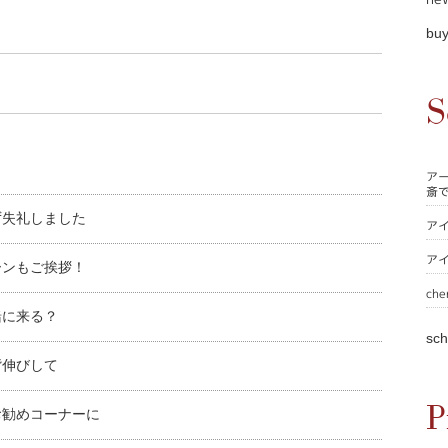
buy
S
ア
斎
ず失礼しました
ア
ア
ーンもご挨拶！
che
緒に来る？
sch
背伸びして
P
お勧めコーナーに