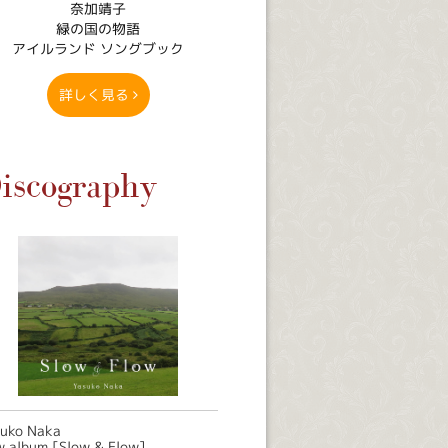
奈加靖子
緑の国の物語
アイルランド ソングブック
詳しく見る
iscography
suko Naka
 album [Slow & Flow]