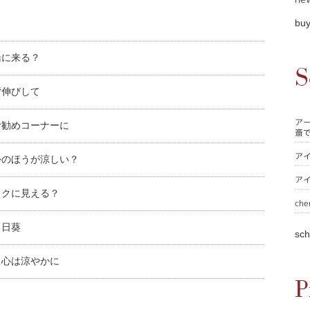
buy
緒に来る？
S
背伸びして
ア
お勧めコーナーに
斎
ア
外のほうが涼しい？
ア
ックに見える？
che
向日葵
sch
、心は涼やかに
P