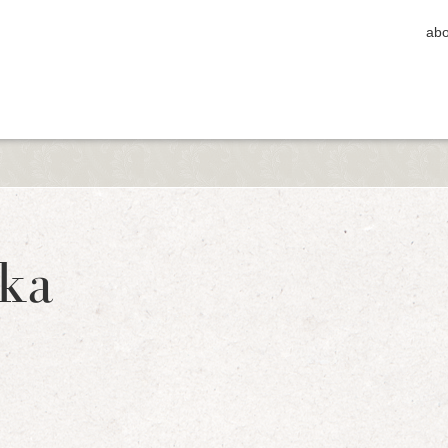
abo
ka