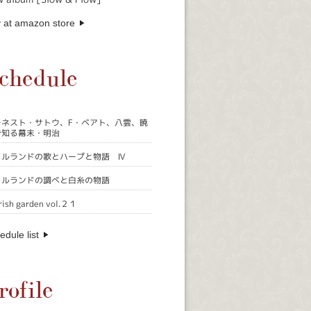
 at amazon store
chedule
ーネスト・サトウ、F・ベアト、八雲、暁
で知る幕末・明治
イルランドの歌とハープと物語 Ⅳ
イルランドの調べと白糸の物語
rish garden vol.２１
edule list
rofile