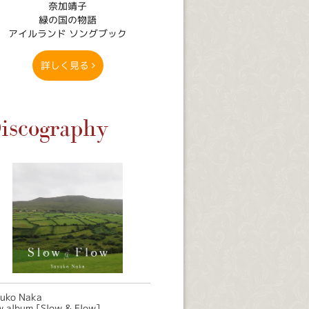
奈加靖子
緑の国の物語
アイルランド ソングブック
詳しく見る
iscography
suko Naka
 album [Slow & Flow]