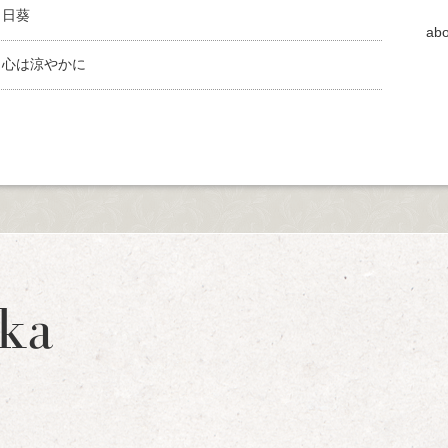
向日葵
abo
、心は涼やかに
ka