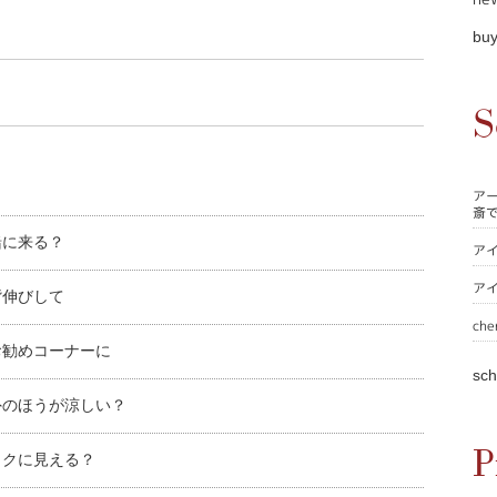
buy
S
ア
斎
緒に来る？
ア
ア
背伸びして
che
お勧めコーナーに
sch
外のほうが涼しい？
P
ックに見える？