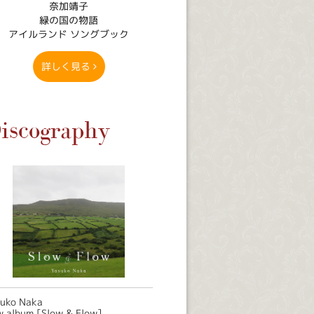
奈加靖子
緑の国の物語
アイルランド ソングブック
詳しく見る
iscography
suko Naka
 album [Slow & Flow]