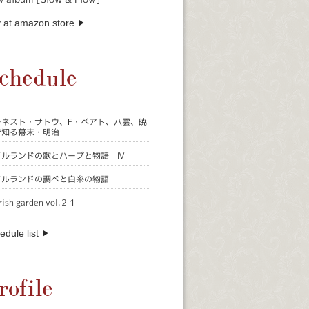
 at amazon store
chedule
ーネスト・サトウ、F・ベアト、八雲、暁
で知る幕末・明治
イルランドの歌とハープと物語 Ⅳ
イルランドの調べと白糸の物語
rish garden vol.２１
edule list
rofile