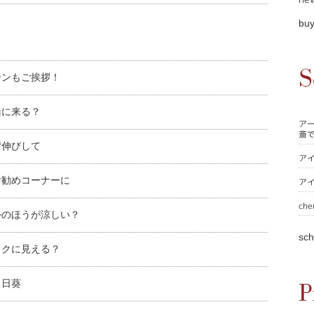
buy
S
ーンもご挨拶！
緒に来る？
ア
斎
背伸びして
ア
お勧めコーナーに
ア
che
外のほうが涼しい？
sch
ックに見える？
向日葵
P