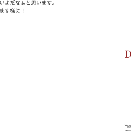
いよだなぁと思います。
ます様に！
D
Ya
new