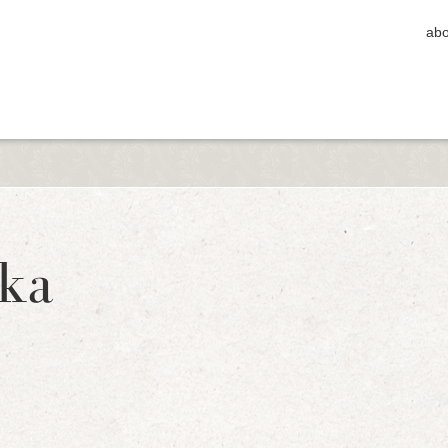
abo
ka