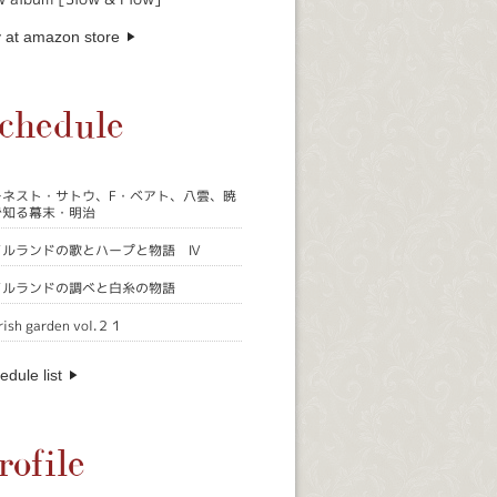
 at amazon store
chedule
ーネスト・サトウ、F・ベアト、八雲、暁
で知る幕末・明治
イルランドの歌とハープと物語 Ⅳ
イルランドの調べと白糸の物語
rish garden vol.２１
edule list
rofile