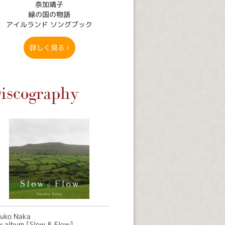
奈加靖子
緑の国の物語
アイルランド ソングブック
詳しく見る
iscography
suko Naka
 album [Slow & Flow]