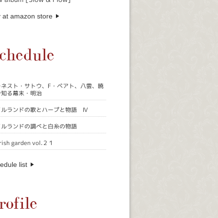
 at amazon store
chedule
ーネスト・サトウ、F・ベアト、八雲、暁
で知る幕末・明治
イルランドの歌とハープと物語 Ⅳ
イルランドの調べと白糸の物語
rish garden vol.２１
edule list
rofile