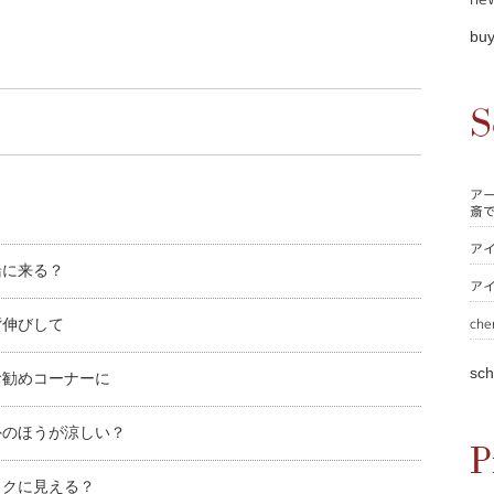
buy
S
ア
斎
ア
緒に来る？
ア
che
背伸びして
sch
お勧めコーナーに
外のほうが涼しい？
P
ックに見える？