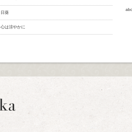
abo
向日葵
、心は涼やかに
ka