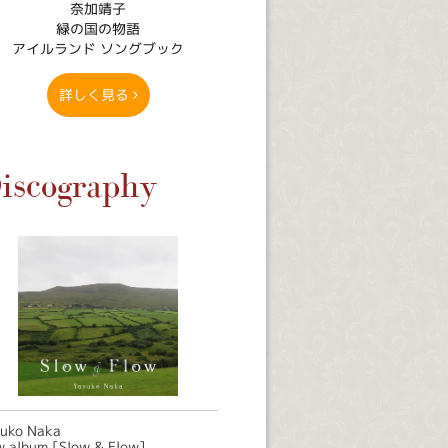
奈加靖子
緑の国の物語
アイルランド ソングブック
詳しく見る
iscography
suko Naka
 album [Slow & Flow]