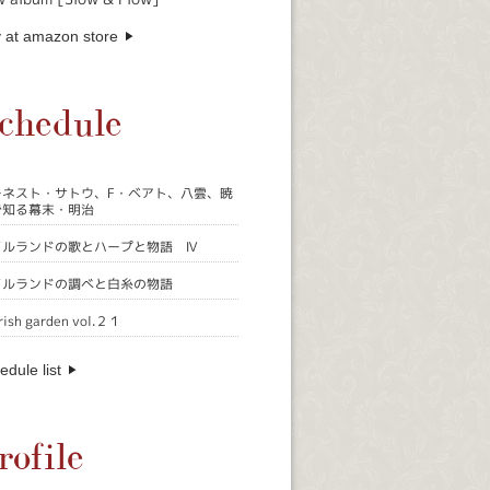
 at amazon store
chedule
ーネスト・サトウ、F・ベアト、八雲、暁
で知る幕末・明治
イルランドの歌とハープと物語 Ⅳ
イルランドの調べと白糸の物語
rish garden vol.２１
edule list
rofile