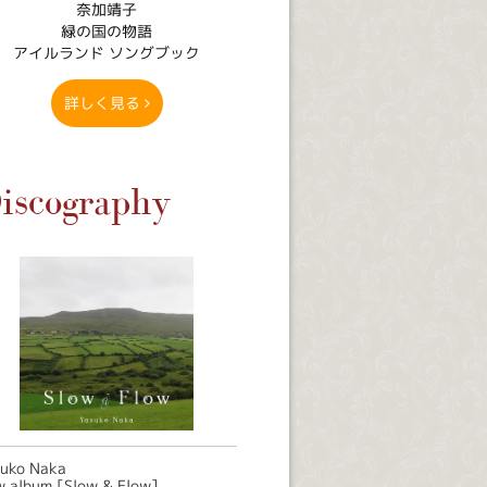
奈加靖子
緑の国の物語
アイルランド ソングブック
詳しく見る
iscography
suko Naka
 album [Slow & Flow]