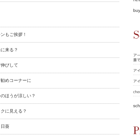
buy
S
ーンもご挨拶！
緒に来る？
ア
斎
背伸びして
ア
お勧めコーナーに
ア
che
外のほうが涼しい？
sch
ックに見える？
向日葵
P