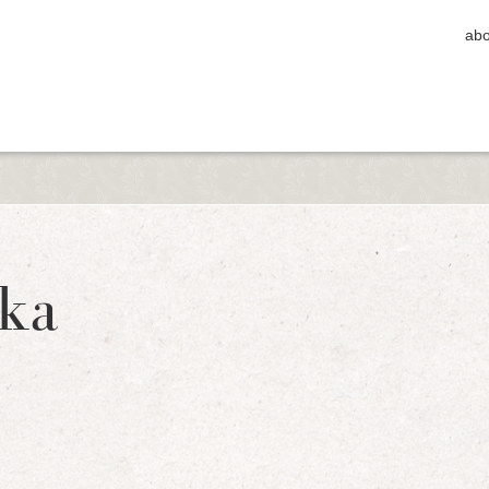
abo
ka