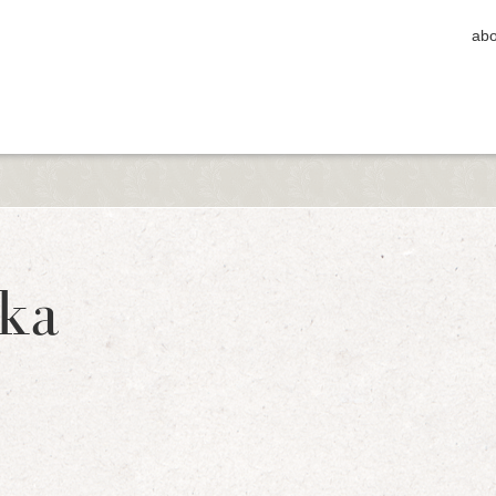
abo
ka