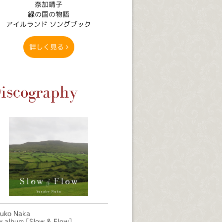
奈加靖子
緑の国の物語
アイルランド ソングブック
詳しく見る
iscography
suko Naka
 album [Slow & Flow]