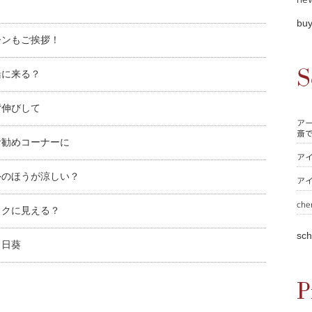
buy
ーンもご挨拶！
S
緒に来る？
背伸びして
ア
斎
お勧めコーナーに
ア
外のほうが涼しい？
ア
che
ックに見える？
sch
向日葵
P