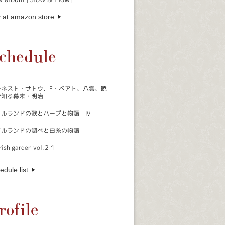
 at amazon store
chedule
ーネスト・サトウ、F・ベアト、八雲、暁
で知る幕末・明治
イルランドの歌とハープと物語 Ⅳ
イルランドの調べと白糸の物語
rish garden vol.２１
edule list
rofile